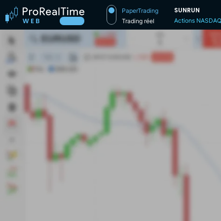
SUNRUN
PaperTrading
Actions NASDA
Trading réel