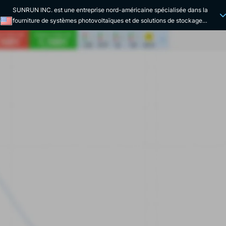
SUNRUN INC. est une entreprise nord-américaine spécialisée dans la
fourniture de systèmes photovoltaïques et de solutions de stockage
Q
d'énergie solaire par batterie. Créée en 2017, elle est cotée au NASDAQ
depuis 2015. SUNRUN INC. travaille essentiellement avec les clients
résidentiels et fonde son business modèle sur la commercialisation de
contrats d'achat d'électricité. L'entreprise installe et entretient le système
solaire de la maison des particuliers et vend de l'électricité à un tarif
convenu. Elle supervise la conception, le développement, l'installation, la
vente et la maintenance des systèmes d'énergie solaires résidentiels dont
elle reste propriétaire. L'entreprise se développe grâce à plusieurs levées
de fonds, de financements et d’accords. SUNRUN INC. poursuit
également ses activités via des partenariats stratégiques et des
acquisitions. En 2020, elle rachète ainsi Vinvit Solar, ce qui confirme sa
position de leader du déploiement solaire et de la gérance
environnementale. Elle signe en 2022 un partenariat avec Ford pour
développer une borne de recharge. SUNRUN INC. assure des services
variés : elle vend des contrats d'énergie aux particuliers, des produits de
stockage de batterie aux professionnels et des offres de logement
collectif aux promoteurs commerciaux. Les contrats d'achat d'énergie
solaire produite par ses systèmes ont une durée initiale de 20 ou 25 ans.
Elle propose aussi des chargeurs pour véhicules électriques et des