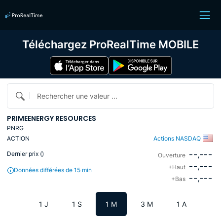
Téléchargez ProRealTime MOBILE
Rechercher une valeur ...
PRIMEENERGY RESOURCES
PNRG
ACTION
Actions NASDAQ
--,---
Dernier prix (
)
Ouverture
--,---
+Haut
Données différées de 15 min
--,---
+Bas
1 J
1 S
1 M
3 M
1 A