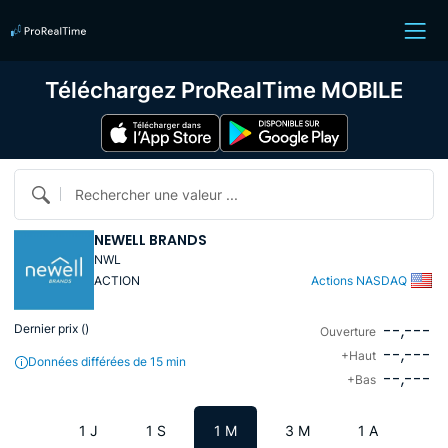
Téléchargez ProRealTime MOBILE
Rechercher une valeur ...
NEWELL BRANDS
NWL
ACTION
Actions NASDAQ
--,---
Dernier prix (
)
Ouverture
--,---
+Haut
Données différées de 15 min
--,---
+Bas
1 J
1 S
1 M
3 M
1 A