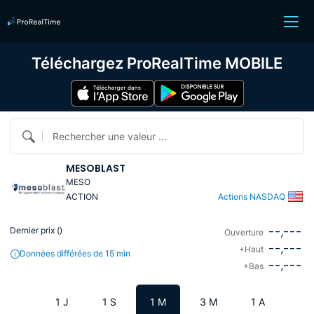
Téléchargez ProRealTime MOBILE
Rechercher une valeur ...
MESOBLAST
MESO
ACTION
Actions NASDAQ
--,---
Dernier prix (
)
Ouverture
--,---
+Haut
Données différées de 15 min
--,---
+Bas
1 J
1 S
1 M
3 M
1 A