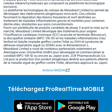
cellules mésenchymateuses qui composent sa plateforme technologique
exclusive.
La plateforme technologique de cellules de Mesoblast Limited lui permet de
développer des médicaments allogéniques innovants. Ces cellules
favorisent la réparation des lésions tissulaires et sont destinées au
traitement de maladies inflammatoires graves et mortelles pour certaines
d’entre elles, résistantes aux soins conventionnels.
Parmi son portefeuille de produits candidats de phase 3 avant la mise sur le
marché, Mesoblast Limited développe des traitements pour soigner
l'insuffisance cardiaque chronique (ICC) avancée et terminale (Revascor),
la discopathie lombaire (MPC-06-ID) et les maladies inflammatoires chez
l’enfant et l’adulte (maladie greffon contre l'hôte ou GVH et syndrome de
détresse respiratoire aiguë ou SDRA) avec le Remestemcel-L.
Mesoblast Limited a noué de nombreux partenariats notamment en
Allemagne avec Grünenthal GmBH pour développer et commercialiser le
candidat MPC-06-ID ou encore au Japon avec JCR Pharmaceuticals Co.
Ltd pour la production d’un produit allogénique destiné aux patients atteints
de la maladie aiguë du greffon contre l'hôte, désormais approuvé au Japon.
Actions NASDAQ
Téléchargez ProRealTime MOBILE