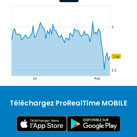
Téléchargez ProRealTime MOBILE