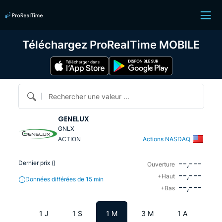
Téléchargez ProRealTime MOBILE
Rechercher une valeur ...
GENELUX
GNLX
ACTION
Actions NASDAQ
--,---
Dernier prix (
)
Ouverture
--,---
+Haut
Données différées de 15 min
--,---
+Bas
1 J
1 S
1 M
3 M
1 A