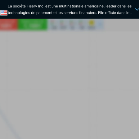
La société Fiserv Inc. est une multinationale américaine, leader dans les
technologies de paiement et les services financiers. Elle officie dans le
Q
secteur de la banque et de la finance, proposant ses produits et services
à la fois aux institutions bancaires, aux caisses d’épargne, aux courtiers
immobiliers et aux sociétés de prêt. Depuis 2015, Fiserv est l’un des
principaux fournisseurs de technologies aux banques américaines.
L'entreprise est cotée sur le NASDAQ, et entre dans les compositions des
indices S&P 100 et S&P 500. En tant que leader de son secteur, Fiserv
fournit toute une gamme variée de produits et services à ses clients. La
société fournit entre autres des systèmes de paiement, de traitement des
comptes bancaires ainsi que des systèmes de banque mobile. En outre,
Fiserv propose également des solutions financières, commerciales, mais
aussi de réseau et de sécurité, telles que des solutions de cartes de
paiement ou de traitement des documents. Fondée aux États-Unis en
1984, Fiserv est issue de la fusion de First Data Processing et de
Sunshine State Systems, dans le but initial de créer une organisation de
traitement des données orientée vers le secteur des services financiers,
et ce, à l’échelle nationale. Avec son développement rapide, notamment
dû à de nombreuses acquisitions (la plus importante étant Citicorp
Information Resources) la société est introduite en Bourse seulement
deux années après sa création. Au cours des années 2000, Fiserv