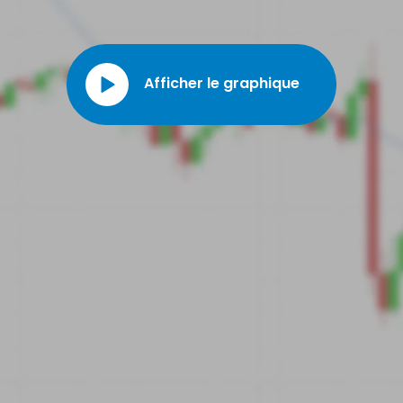
poursuit sa stratégie d’acquisitions ciblées, en rachetant notamment M-
Com, PCLender ou encore CashEdge.
Afficher le graphique