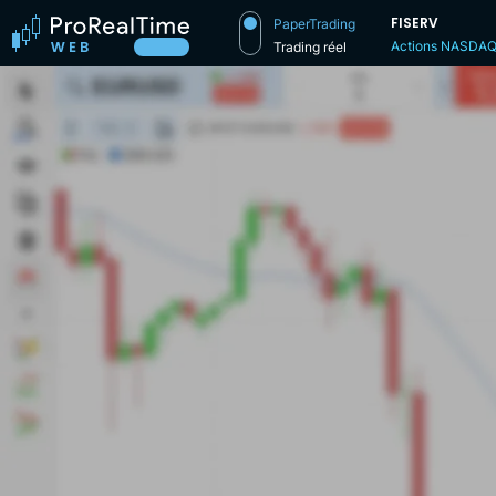
FISERV
PaperTrading
Actions NASDA
Trading réel