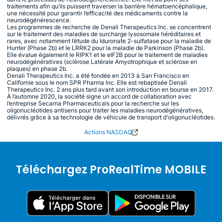
traitements afin qu’ils puissent traverser la barrière hématoencéphalique,
une nécessité pour garantir l’efficacité des médicaments contre la
neurodégénérescence.
Les programmes de recherche de Denali Therapeutics Inc. se concentrent
sur le traitement des maladies de surcharge lysosomale héréditaires et
rares, avec notamment l’étude du Iduronate 2-sulfatase pour la maladie de
Hunter (Phase 2b) et le LRRK2 pour la maladie de Parkinson (Phase 2b).
Elle évalue également le RIPK1 et le eIF2B pour le traitement de maladies
neurodégénératives (sclérose Latérale Amyotrophique et sclérose en
plaques) en phase 2b.
Denali Therapeutics Inc. a été fondée en 2013 à San Francisco en
Californie sous le nom SPR Pharma Inc. Elle est rebaptisée Denali
Therapeutics Inc. 2 ans plus tard avant son introduction en bourse en 2017.
À l’automne 2020, la société signe un accord de collaboration avec
l’entreprise Secarna Pharmaceuticals pour la recherche sur les
oligonucléotides antisens pour traiter les maladies neurodégénératives,
délivrés grâce à sa technologie de véhicule de transport d'oligonucléotides.
Actions NASDAQ
Téléchargez ProRealTime MOBILE