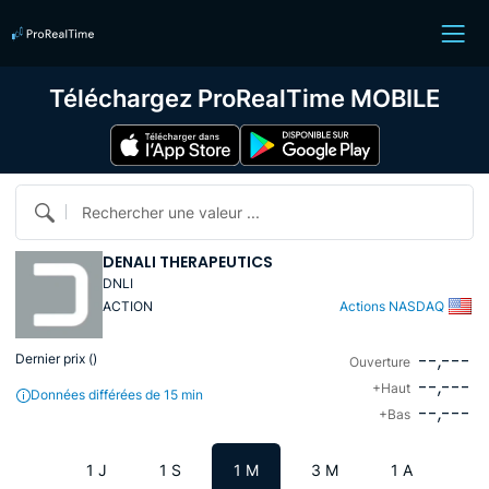
Téléchargez ProRealTime MOBILE
Rechercher une valeur ...
DENALI THERAPEUTICS
DNLI
ACTION
Actions NASDAQ
--,---
Dernier prix (
)
Ouverture
--,---
+Haut
Données différées de 15 min
--,---
+Bas
1 J
1 S
1 M
3 M
1 A