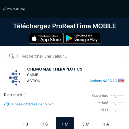
Téléchargez ProRealTime MOBILE
Rechercher une valeur ...
CHEMOMAB THERAPEUTICS
CMMB
ACTION
Actions NASDAQ
--,---
Dernier prix (
)
Ouverture
--,---
+Haut
Données différées de 15 min
--,---
+Bas
1 J
1 S
1 M
3 M
1 A