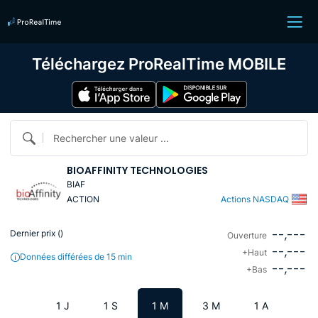
Téléchargez ProRealTime MOBILE
Rechercher une valeur ...
BIOAFFINITY TECHNOLOGIES
BIAF
ACTION
Actions NASDAQ
--,---
Dernier prix (
)
Ouverture
--,---
+Haut
Données différées de 15 min
--,---
+Bas
1 J
1 S
1 M
3 M
1 A