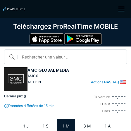
Téléchargez ProRealTime MOBILE
Rechercher une valeur ...
AMC GLOBAL MEDIA
AMCX
ACTION
Actions NASDAQ
--,---
Dernier prix (
)
Ouverture
--,---
+Haut
Données différées de 15 min
--,---
+Bas
1 J
1 S
1 M
3 M
1 A