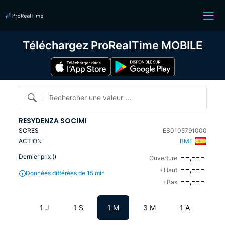
Téléchargez ProRealTime MOBILE
Rechercher une valeur ...
RESYDENZA SOCIMI
SCRES
ES0105791000
ACTION
BME
--,---
Dernier prix (
)
Ouverture
--,---
+Haut
Données différées de 15 min
--,---
+Bas
1 J
1 S
1 M
3 M
1 A