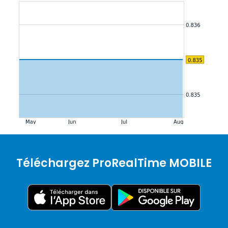
Téléchargez ProRealTime MOBILE