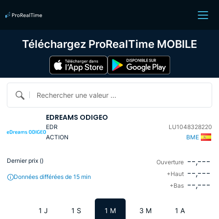
Téléchargez ProRealTime MOBILE
Rechercher une valeur ...
EDREAMS ODIGEO
EDR
LU1048328220
ACTION
BME
--,---
Dernier prix (
)
Ouverture
--,---
+Haut
Données différées de 15 min
--,---
+Bas
1 J
1 S
1 M
3 M
1 A