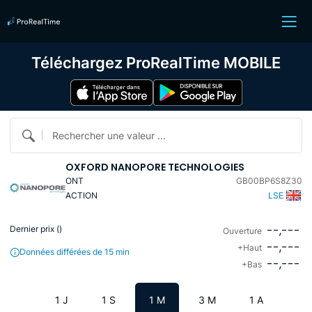
Téléchargez ProRealTime MOBILE
Rechercher une valeur ...
OXFORD NANOPORE TECHNOLOGIES
ONT
GB00BP6S8Z30
ACTION
LSE
--,---
Dernier prix (
)
Ouverture
--,---
+Haut
Données différées de 15 min
--,---
+Bas
1 J
1 S
1 M
3 M
1 A