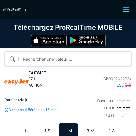
Téléchargez ProRealTime MOBILE
Rechercher une valeur ...
EASYJET
EZJ
GB00B7KR2P84
ACTION
LSE
--,---
Dernier prix (
)
Ouverture
--,---
+Haut
Données différées de 15 min
--,---
+Bas
1 J
1 S
1 M
3 M
1 A