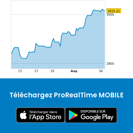
Téléchargez ProRealTime MOBILE