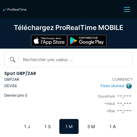
Téléchargez ProRealTime MOBILE
Rechercher une valeur ...
Spot GBP/ZAR
GBPZAR
CURRENCY
DEVISE
Forex (Autres)
--,---
Dernier prix (
)
Ouverture
--,---
+Haut
--,---
+Bas
1 J
1 S
1 M
3 M
1 A