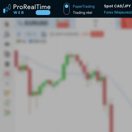
Spot CAD/JPY
PaperTrading
Forex (Majeures)
Trading réel