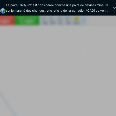
La paire CAD/JPY est considérée comme une paire de devises mineure
sur le marché des changes ; elle relie le dollar canadien (CAD) au yen
japonais (JPY). Grand producteur de pétrole sur la scène internationale, le
Canada voit généralement le cours de sa monnaie impacté par le prix de
cette ressource. Économie hautement industrialisée et exportateur majeur
de produits électroniques et automobiles, le Japon voit la sienne
principalement influencée par la demande mondiale de ces différents
produits. Si le Canada et le Japon affichent tous deux une économie
développée, le premier est riche en ressources naturelles (bois, minerais
et pétrole principalement) et dispose d’une économie diversifiée, tandis
que le second possède l'une des plus grandes économies industrielles au
monde. La crise financière mondiale de 2008 a largement augmenté la
volatilité de la paire (le yen s’est alors fortement apprécié par rapport au
CAD). La devise CAD est introduite dès 1858, et vient alors remplacer le
système de la livre du Haut-Canada. Elle est gérée par la Banque du
Canada. De l'autre côté, le yen japonais est créé en 1871, afin de
succéder au système monétaire Tokugawa, fondé sur le monnayage de
l'or et de l'argent. La Banque du Japon est chargée de la gestion du yen.
Sachez enfin que le dollar canadien est souvent surnommé « Loonie » et
que, si le yen n'a pas de surnom particulier, le mot « yen » signifie
littéralement « objet rond » en japonais, en référence à la forme de la