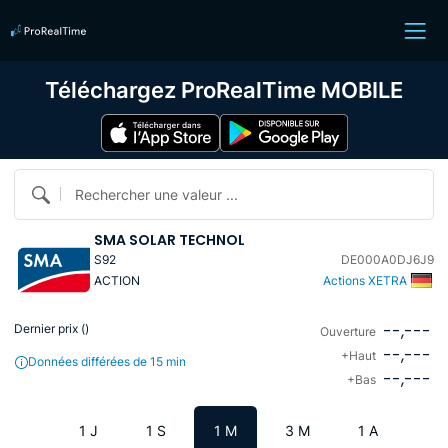
Téléchargez ProRealTime MOBILE
Rechercher une valeur ...
SMA SOLAR TECHNOL
S92
DE000A0DJ6J9
ACTION
Actions XETRA
--,---
Dernier prix (
)
Ouverture
--,---
+Haut
Données différées de 15 min
--,---
+Bas
1 J
1 S
1 M
3 M
1 A