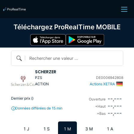
Téléchargez ProRealTime MOBILE
Rechercher une valeur ...
SCHERZER
PZS
DE0006942808
ACTION
Actions XETRA
--,---
Dernier prix (
)
Ouverture
--,---
+Haut
Données différées de 15 min
--,---
+Bas
1 J
1 S
1 M
3 M
1 A