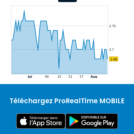
Téléchargez ProRealTime MOBILE