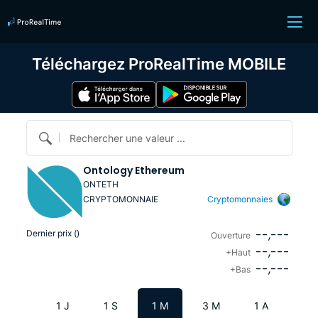
Téléchargez ProRealTime MOBILE
Rechercher une valeur ...
Ontology Ethereum
ONTETH
CRYPTOMONNAIE
Cryptomonnaies
--,---
Dernier prix (
)
Ouverture
--,---
+Haut
--,---
+Bas
1 J
1 S
1 M
3 M
1 A