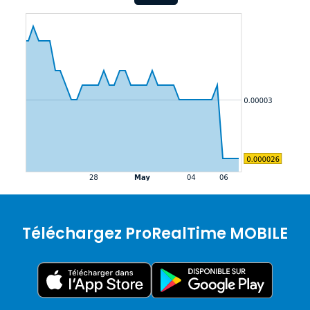
Téléchargez ProRealTime MOBILE