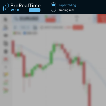
PaperTrading
Trading réel