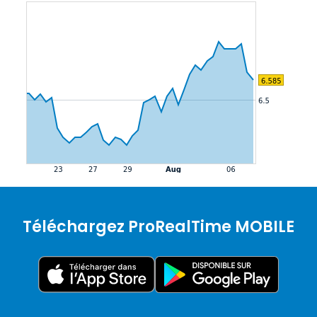
Téléchargez ProRealTime MOBILE