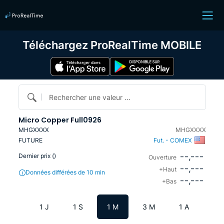
Téléchargez ProRealTime MOBILE
Rechercher une valeur ...
Micro Copper Full0926
MHGXXXX
MHGXXXX
FUTURE
Fut. - COMEX
--,---
Dernier prix (
)
Ouverture
--,---
+Haut
Données différées de 10 min
--,---
+Bas
1 J
1 S
1 M
3 M
1 A