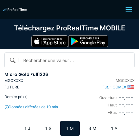
Téléchargez ProRealTime MOBILE
Rechercher une valeur ...
Micro Gold Full1226
MGCXXXX
MGCXXXX
FUTURE
Fut. - COMEX
--,---
Dernier prix (
)
Ouverture
--,---
+Haut
Données différées de 10 min
--,---
+Bas
1 J
1 S
1 M
3 M
1 A