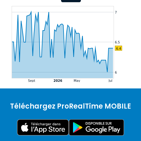
Téléchargez ProRealTime MOBILE