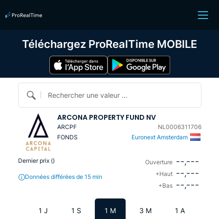
Téléchargez ProRealTime MOBILE
Rechercher une valeur ...
ARCONA PROPERTY FUND NV
ARCPF
NL0006311706
FONDS
Euronext Amsterdam
--,---
Dernier prix (
)
Ouverture
--,---
+Haut
Données différées de 15 min
--,---
+Bas
1 J
1 S
1 M
3 M
1 A