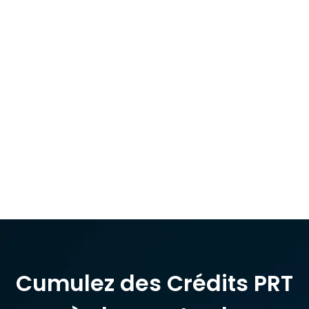
Options sur Futures US
à partir de
1,25
$
par contrat
Cumulez des Crédits PRT