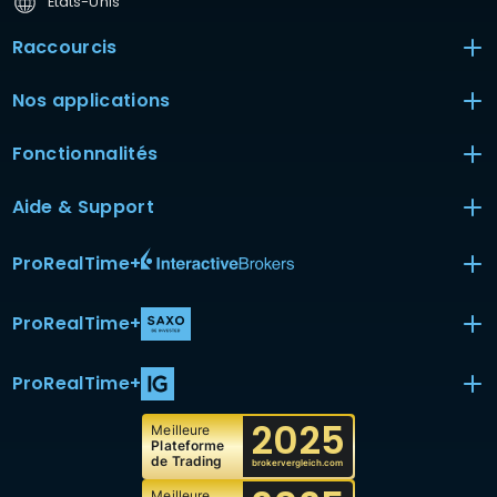
États-Unis
Raccourcis
Nos applications
Fonctionnalités
Aide & Support
ProRealTime
+
ProRealTime
+
ProRealTime
+
2025
Meilleure
Plateforme
de Trading
brokervergleich.com
Meilleure