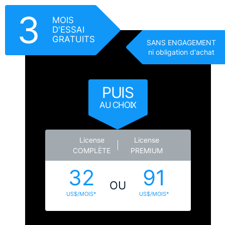
3
MOIS
D'ESSAI
GRATUITS
SANS ENGAGEMENT
ni obligation d'achat
PUIS
AU CHOIX
License
License
COMPLÈTE
PREMIUM
32
91
OU
US$/MOIS*
US$/MOIS*