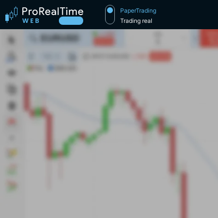
PaperTrading
Trading real