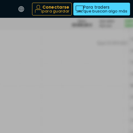
Conectarse
Para traders
para guardar
que buscan algo más