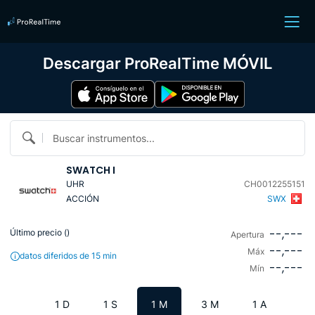
Descargar ProRealTime MÓVIL
Buscar instrumentos...
SWATCH I
UHR
CH0012255151
ACCIÓN
SWX
--,---
Último precio (
)
Apertura
--,---
Máx
datos diferidos de 15 min
--,---
Mín
1 D
1 S
1 M
3 M
1 A