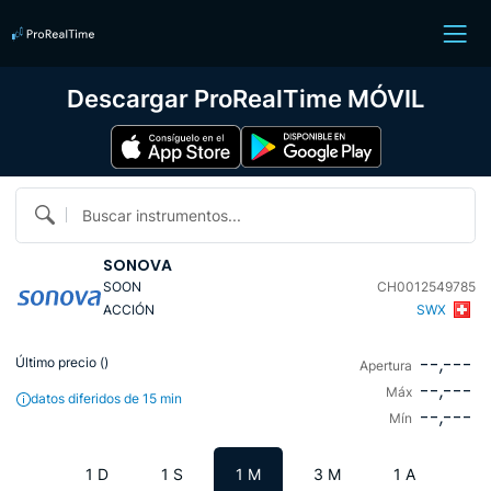
Descargar ProRealTime MÓVIL
Buscar instrumentos...
SONOVA
SOON
CH0012549785
ACCIÓN
SWX
--,---
Último precio (
)
Apertura
--,---
Máx
datos diferidos de 15 min
--,---
Mín
1 D
1 S
1 M
3 M
1 A