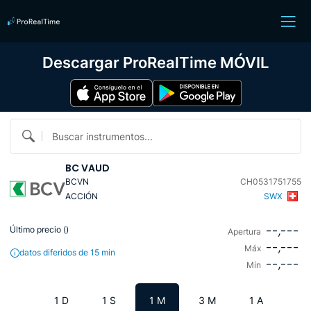
Descargar ProRealTime MÓVIL
Buscar instrumentos...
BC VAUD
BCVN
CH0531751755
ACCIÓN
SWX
--,---
Último precio (
)
Apertura
--,---
Máx
datos diferidos de 15 min
--,---
Mín
1 D
1 S
1 M
3 M
1 A