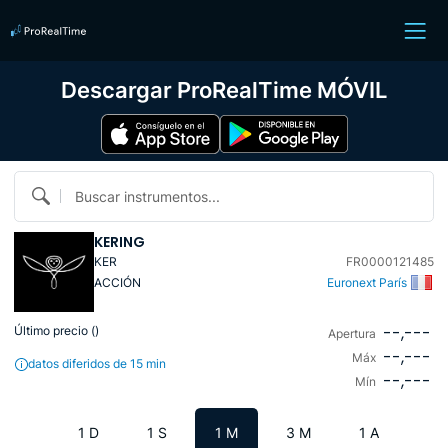
Descargar ProRealTime MÓVIL
Buscar instrumentos...
KERING
KER
FR0000121485
ACCIÓN
Euronext París
--,---
Último precio (
)
Apertura
--,---
Máx
datos diferidos de 15 min
--,---
Mín
1 D
1 S
1 M
3 M
1 A