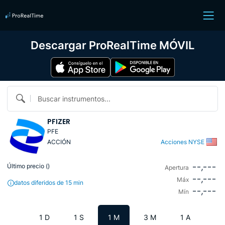
Descargar ProRealTime MÓVIL
Buscar instrumentos...
PFIZER
PFE
ACCIÓN
Acciones NYSE
--,---
Último precio (
)
Apertura
--,---
Máx
datos diferidos de 15 min
--,---
Mín
1 D
1 S
1 M
3 M
1 A