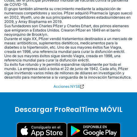
cosas, ser el principal proveedor mundial de vacunas contra la pandemia
de COVID-19.
El grupo también alimenta su crecimiento mediante la adquisición de
numerosos competidores y socios. Pfizer adquirió Pharmacia (grupo sueco)
en 2002, Wyeth, uno de sus principales competidores estadounidenses en
2009, y Array Biopharma en 2019.
Sus fundadores son Charles Pfizer y Charles Erhart, dos primos alemanes
que emigraron a Estados Unidos. Crearon Pfizer en 1849 en el barrio
neoyorquino de Brooklyn.
Durante el siglo XX, Pfizer vendió tratamientos destinados a un mercado de
masas: antibióticos, suplementos dietéticos, medicamentos para la
diabetes o la hipertensión, etc. Uno de sus mayores éxitos fue Viagra,
creada en 1998, una referencia mundial para curar la disfunción eréctil.
Uno de sus mayores éxitos sigue siendo Viagra, creada en 1998, una
referencia mundial para curar la disfunción eréctil.
Su éxito fue rotundo y le permitió expandirse rápidamente por todo el
mundo. La empresa salió a bolsa el 22 de junio de 1942. Cada año, Pfizer
sigue invirtiendo varios miles de millones de dólares en investigación y
desarrollo para mantenerse a la vanguardia de la innovación farmacéutica.
Acciones NYSE
Descargar ProRealTime MÓVIL