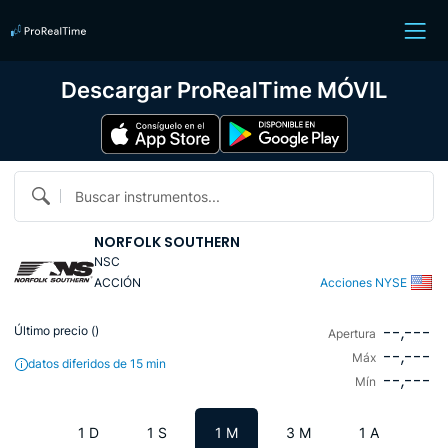
Descargar ProRealTime MÓVIL
Buscar instrumentos...
NORFOLK SOUTHERN
NSC
ACCIÓN
Acciones NYSE
--,---
Último precio (
)
Apertura
--,---
Máx
datos diferidos de 15 min
--,---
Mín
1 D
1 S
1 M
3 M
1 A