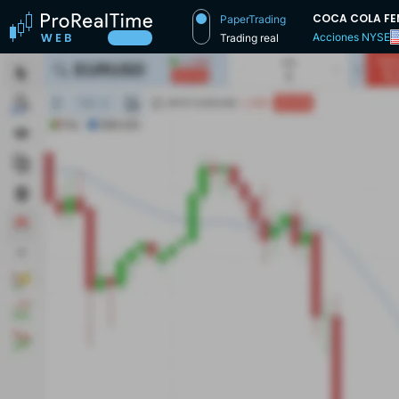
COCA COLA FEMS
PaperTrading
Acciones NYSE
Trading real