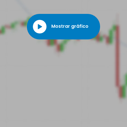
continuamente y crear valor económico, social y
medioambiental sostenible para todos sus grupos de
interés.
Mostrar gráfico