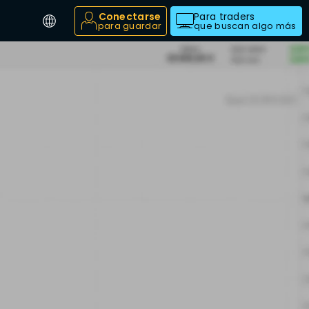
Conectarse
Para traders
para guardar
que buscan algo más