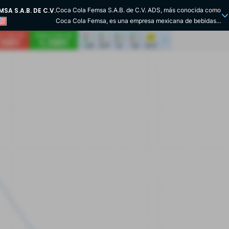
A S.A.B. DE C.V.
Coca Cola Femsa S.A.B. de C.V. ADS, más conocida como
Coca Cola Femsa, es una empresa mexicana de bebidas.
La compañía cotiza en la Bolsa Mexicana de Valores
desde 1993 y en la Bolsa de Nueva York desde 1998. Es el
mayor embotellador franquiciado de Coca Cola en el
mundo por volumen de ventas. Ofrece un amplio
portafolio de más de cien marcas. Entre ellas se
encuentran Coca Cola, Power Ade, Monster, Fuzetea, Ciel
y Del Valle. El grupo tiene sus propias plantas de
producción y centros de distribución en América Latina.
Coca Cola Femsa S.A.B. de C.V. ADS es una filial del
Grupo Femsa. Opera en América Latina. Su mercado más
rentable es México y tiene su sede en Ciudad de México.
Coca Cola Femsa inició sus operaciones como empresa
conjunta con The Coca Cola Company en 1991. El Grupo
Femsa poseía inicialmente el 51% de las acciones. En
2003, la empresa se expandió internacionalmente con la
adquisición de Panamerican Beverages, una
embotelladora mexicana de Coca Cola que operaba en
Centroamérica, Brasil, Colombia y Venezuela. El éxito de
Coca Cola Femsa se basa en su capacidad para innovar