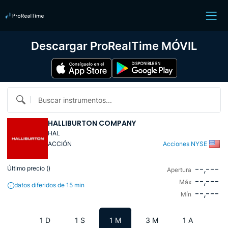
Descargar ProRealTime MÓVIL
Buscar instrumentos...
HALLIBURTON COMPANY
HAL
ACCIÓN
Acciones NYSE
--,---
Último precio (
)
Apertura
--,---
Máx
datos diferidos de 15 min
--,---
Mín
1 D
1 S
1 M
3 M
1 A