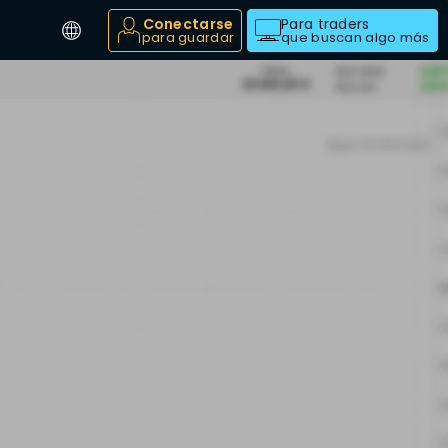
Conectarse
Para traders
para guardar
que buscan algo más