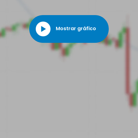
los seguros del conglomerado. A lo largo de su historia, la
compañía está adquiriendo numerosas empresas como
Burlington Northern and Santa Fe Railway en 2009, Lubrizol en
2011, Precision Castparts en 2015 y Alleghany en marzo de
Mostrar gráfico
2022.