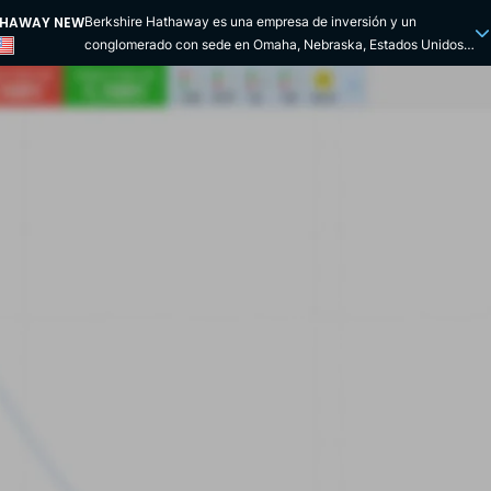
THAWAY NEW
Berkshire Hathaway es una empresa de inversión y un
conglomerado con sede en Omaha, Nebraska, Estados Unidos.
Sus acciones llevan la marca BRK.A y BRK.B y pueden cotizar
en la Bolsa de Nueva York (NYSE). Para ilustrar la expansión de
la empresa, Warren Buffett explica que invirtiendo 10.000
dólares en 1965 se habrían obtenido 80 millones en 2010. La
empresa posee numerosos activos, sobre todo en los ámbitos
de los seguros y las finanzas (American Express, Goldman
Sachs, Moody's...), la alimentación (Coca-Cola Company, Kraft
Foods, Heinz...), el textil (Fruit of the Loom, Justin Brands...), la
energía, los materiales y la construcción, los medios de
comunicación, la logística y otros sectores. La fusión de las
empresas textiles Berkshire Fine Spinning Associates y
Hathaway Manufacturing Company dio origen a Berkshire
Hathaway en 1950. Warren Buffett la compró en 1962 para
transformar la alianza en una empresa de inversiones.
Compañías de seguros como GEICO y Gen Re constituían la
mayor parte de los ingresos de la empresa. No fue hasta el 3 de
mayo de 2021 cuando Warren Buffett nombró a Greg Abel para
sucederle al frente del conglomerado. El nuevo presidente ya se
encargaba de todas las actividades de la empresa, excepto de