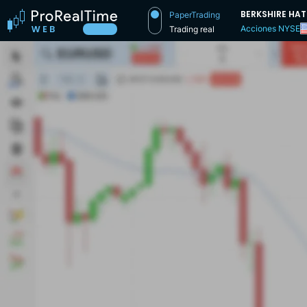
BERKSHIRE HA
PaperTrading
Acciones NYSE
Trading real