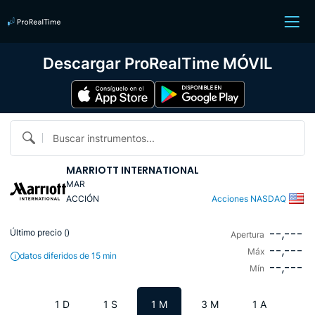
Descargar ProRealTime MÓVIL
Buscar instrumentos...
MARRIOTT INTERNATIONAL
MAR
ACCIÓN
Acciones NASDAQ
--,---
Último precio (
)
Apertura
--,---
Máx
datos diferidos de 15 min
--,---
Mín
1 D
1 S
1 M
3 M
1 A