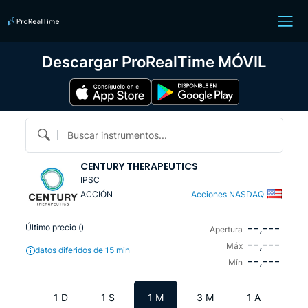
Descargar ProRealTime MÓVIL
Buscar instrumentos...
CENTURY THERAPEUTICS
IPSC
ACCIÓN
Acciones NASDAQ
--,---
Último precio (
)
Apertura
--,---
Máx
datos diferidos de 15 min
--,---
Mín
1 D
1 S
1 M
3 M
1 A