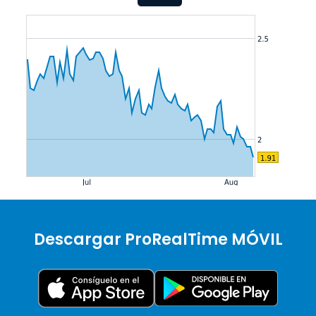
Descargar ProRealTime MÓVIL