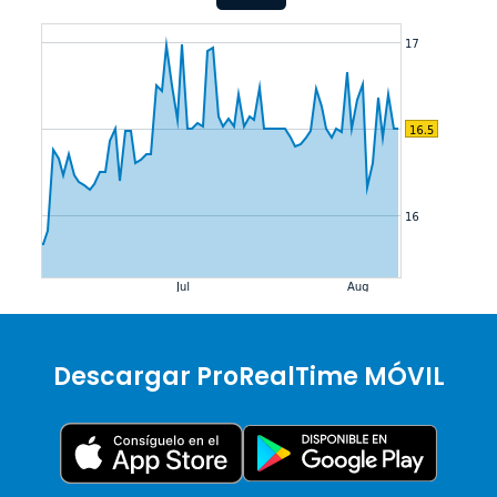
Descargar ProRealTime MÓVIL