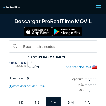
Descargar ProRealTime MÓVIL
Buscar instrumentos...
FIRST US BANCSHARES
FUSB
ACCIÓN
Acciones NASDAQ
--,---
Último precio (
)
Apertura
--,---
Máx
datos diferidos de 15 min
--,---
Mín
1 D
1 S
1 M
3 M
1 A