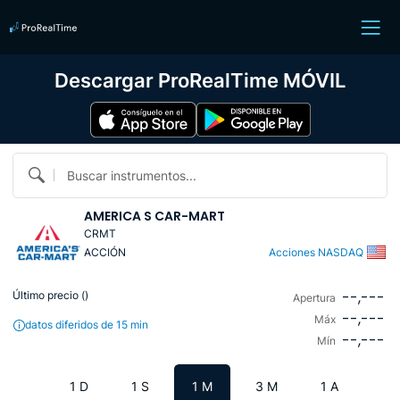
Descargar ProRealTime MÓVIL
Buscar instrumentos...
AMERICA S CAR-MART
CRMT
ACCIÓN
Acciones NASDAQ
--,---
Último precio (
)
Apertura
--,---
Máx
datos diferidos de 15 min
--,---
Mín
1 D
1 S
1 M
3 M
1 A