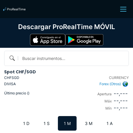
Descargar ProRealTime MÓVIL
Buscar instrumentos...
Spot CHF/SGD
CHFSGD
CURRENCY
DIVISA
Forex (Otros)
--,---
Último precio (
)
Apertura
--,---
Máx
--,---
Mín
1 D
1 S
1 M
3 M
1 A