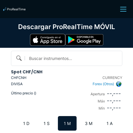
Descargar ProRealTime MÓVIL
Buscar instrumentos...
Spot CHF/CNH
CHFCNH
CURRENCY
DIVISA
Forex (Otros)
--,---
Último precio (
)
Apertura
--,---
Máx
--,---
Mín
1 D
1 S
1 M
3 M
1 A