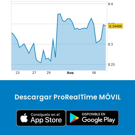
Descargar ProRealTime MÓVIL