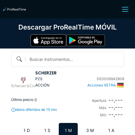
Descargar ProRealTime MÓVIL
Buscar instrumentos...
SCHERZER
PZS
DE0006942808
ACCIÓN
Acciones XETRA
--,---
Último precio (
)
Apertura
--,---
Máx
datos diferidos de 15 min
--,---
Mín
1 D
1 S
1 M
3 M
1 A