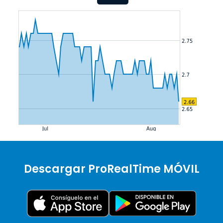
Descargar ProRealTime MÓVIL