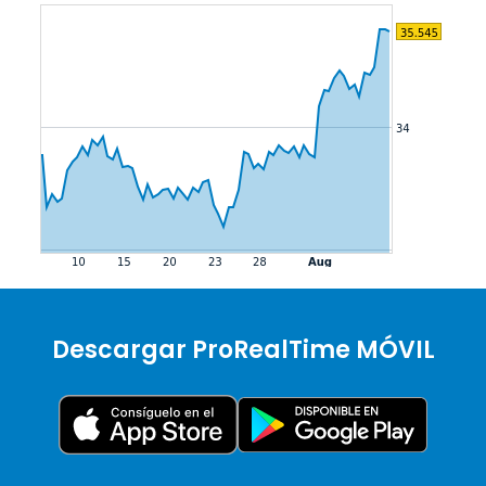
Descargar ProRealTime MÓVIL