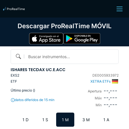
Descargar ProRealTime MÓVIL
Buscar instrumentos...
ISHARES TECDAX UC.E.ACC
EXS2
DE0005933972
ETF
XETRA ETFs
--,---
Último precio (
)
Apertura
--,---
Máx
datos diferidos de 15 min
--,---
Mín
1 D
1 S
1 M
3 M
1 A