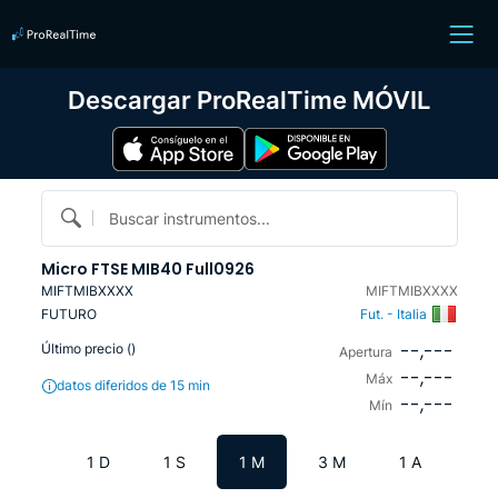
Descargar ProRealTime MÓVIL
Buscar instrumentos...
Micro FTSE MIB40 Full0926
MIFTMIBXXXX
MIFTMIBXXXX
FUTURO
Fut. - Italia
--,---
Último precio (
)
Apertura
--,---
Máx
datos diferidos de 15 min
--,---
Mín
1 D
1 S
1 M
3 M
1 A