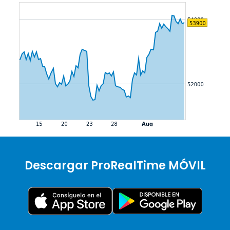
Descargar ProRealTime MÓVIL