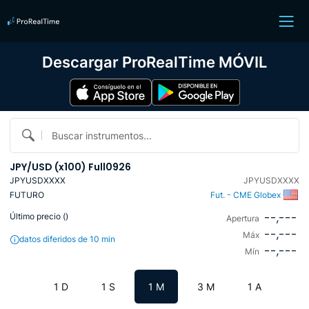
Descargar ProRealTime MÓVIL
Buscar instrumentos...
JPY/USD (x100) Full0926
JPYUSDXXXX
JPYUSDXXXX
FUTURO
Fut. - CME Globex
--,---
Último precio (
)
Apertura
--,---
Máx
datos diferidos de 10 min
--,---
Mín
1 D
1 S
1 M
3 M
1 A