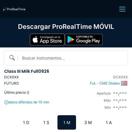
Descargar ProRealTime MÓVIL
Buscar instrumentos...
Class III Milk Full0926
DCXXXX
DCXXXX
FUTURO
Fut. - CME Globex
--,---
Último precio (
)
Apertura
--,---
Máx
datos diferidos de 10 min
--,---
Mín
1 D
1 S
1 M
3 M
1 A