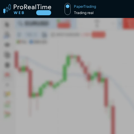
PaperTrading
Trading real