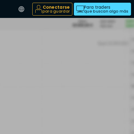
Conectarse
Para traders
para guardar
que buscan algo más