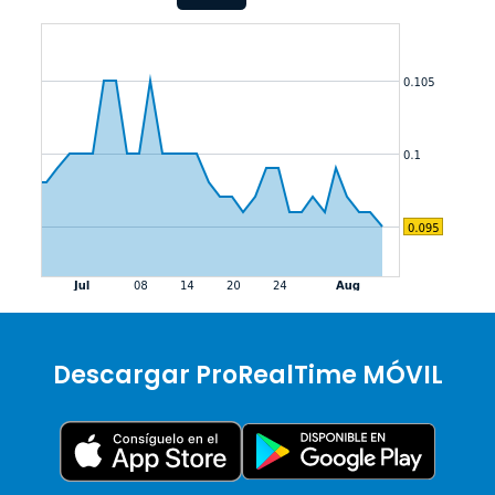
Descargar ProRealTime MÓVIL