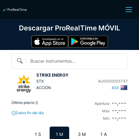
Descargar ProRealTime MÓVIL
Buscar instrumentos...
STRIKE ENERGY
STX
AU000000STX7
ACCIÓN
ASX
--,---
Último precio (
)
Apertura
--,---
Máx
Datos fin del día
--,---
Mín
1 S
1 M
3 M
1 A