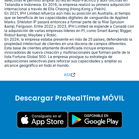
selectivas le permitió ampliar su red en Asia-Pacífico y abrir oficinas en
Tailandia e Indonesia. En 2016, la empresa realizó su primera adquisición
internacional a través de Ella Cheong (Hong Kong y Pekín).
En 2021, IPH Limited refuerza aún más su posición en Australia, al tiempo
que se beneficia de las capacidades digitales de vanguardia de Applied
Marks. Shelston IP pasará entonces a formar parte de la filial Spruson
&amp; Ferguson. Entre 2022 y 2023, IPH Limited se expande a Canadá con
la adquisición de varias empresas líderes en PI, como Smart &amp; Biggar,
Ridout &amp; Maybee y Robic.
En 2024, la empresa estaba presente en más de 25 países, defendiendo la
propiedad intelectual de clientes en una docena de campos diferentes.
Esta base de clientes altamente diversificada incluye empresas
innovadoras de nueva creación y multinacionales que forman parte de la
lista Fortune Global 500. La empresa prosigue su estrategia de
adquisiciones selectivas para reforzar sus capacidades y ampliar su
alcance geográfico en todo el mundo.
ASX
Descargar ProRealTime MÓVIL