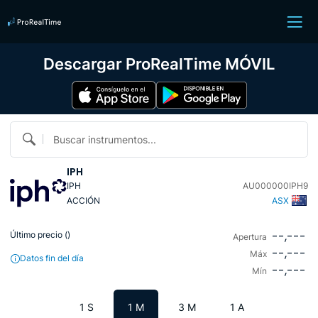
Descargar ProRealTime MÓVIL
Buscar instrumentos...
IPH
IPH
AU000000IPH9
ACCIÓN
ASX
--,---
Último precio (
)
Apertura
--,---
Máx
Datos fin del día
--,---
Mín
1 S
1 M
3 M
1 A